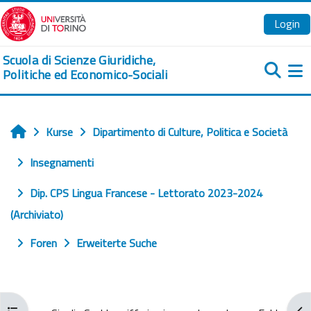
Zum Hauptinhalt
Login
Scuola di Scienze Giuridiche,
Politiche ed Economico-Sociali
We
Kurse
Dipartimento di Culture, Politica e Società
Startseite
Insegnamenti
Dip. CPS Lingua Francese - Lettorato 2023-2024
(Archiviato)
Foren
Erweiterte Suche
Kursindex öffnen
Blo