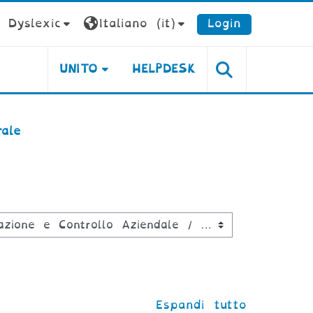
Dyslexic
Italiano ‎(it)‎
Login
UNITO
HELPDESK
ale
Espandi tutto