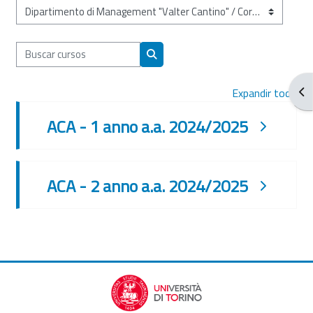
Categorías
Buscar cursos
Buscar cursos
Abr
Expandir todo
ACA - 1 anno a.a. 2024/2025
ACA - 2 anno a.a. 2024/2025