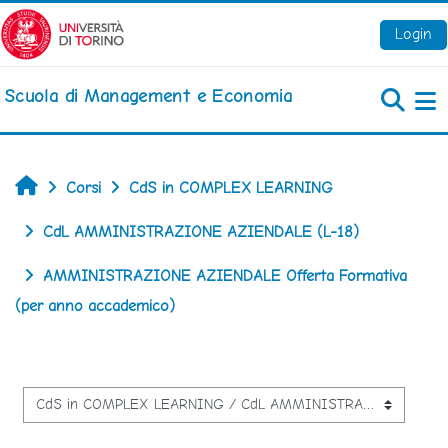
Vai al contenuto principale
Login
Scuola di Management e Economia
Pa
Home
Corsi
CdS in COMPLEX LEARNING
CdL AMMINISTRAZIONE AZIENDALE (L-18)
AMMINISTRAZIONE AZIENDALE Offerta Formativa
(per anno accademico)
Categorie di corso