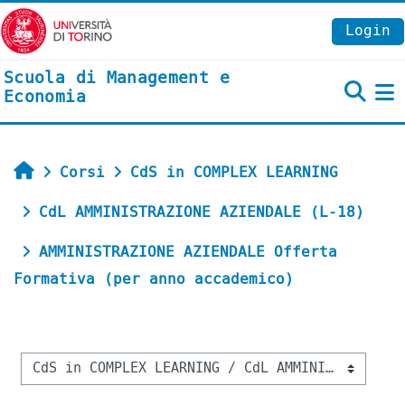
Vai al contenuto principale
Login
Scuola di Management e
Economia
P
Home
Corsi
CdS in COMPLEX LEARNING
CdL AMMINISTRAZIONE AZIENDALE (L-18)
AMMINISTRAZIONE AZIENDALE Offerta
Formativa (per anno accademico)
Categorie di corso