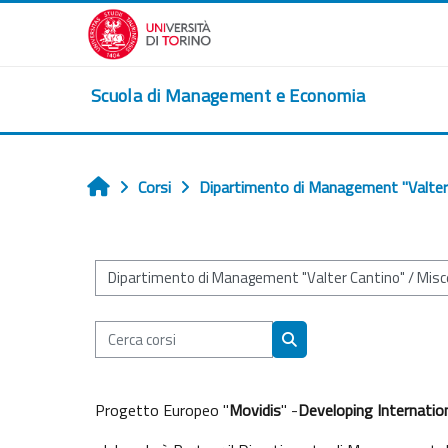
Vai al contenuto principale
Scuola di Management e Economia
Corsi
Dipartimento di Management "Valter
Home
Categorie di corso
Cerca corsi
Cerca corsi
Progetto Europeo "
Movidis
" -
Developing Internation