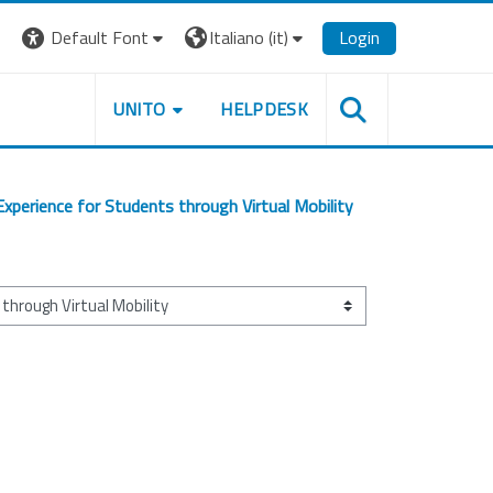
Default Font
Italiano ‎(it)‎
Login
UNITO
HELPDESK
Experience for Students through Virtual Mobility