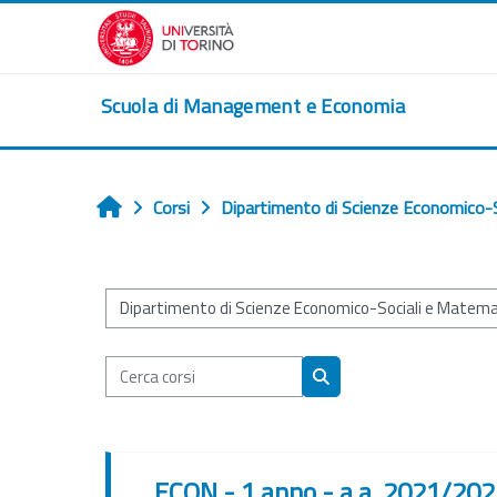
Vai al contenuto principale
Scuola di Management e Economia
Corsi
Dipartimento di Scienze Economico-S
Home
Categorie di corso
Cerca corsi
Cerca corsi
ECON - 1 anno - a.a. 2021/20