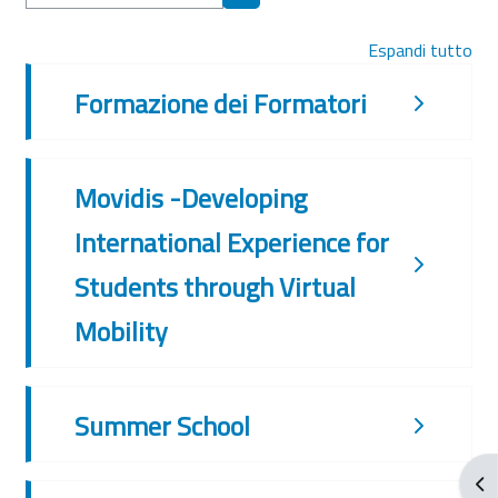
Cerca corsi
Espandi tutto
Formazione dei Formatori
Movidis -Developing
International Experience for
Students through Virtual
Mobility
Summer School
Apr