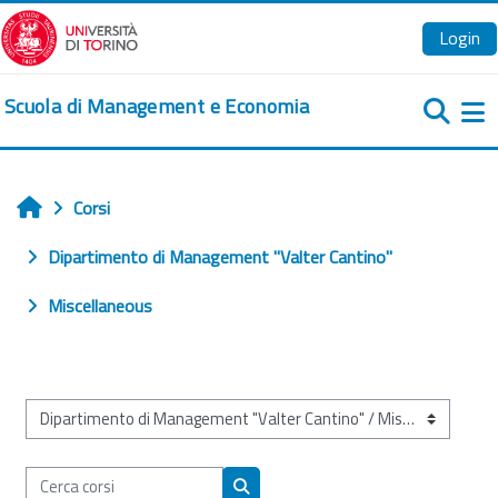
Vai al contenuto principale
Login
Scuola di Management e Economia
Pa
Corsi
Home
Dipartimento di Management "Valter Cantino"
Miscellaneous
Categorie di corso
Cerca corsi