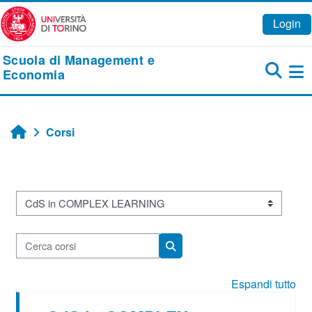
Vai al contenuto principale
Login
Scuola di Management e
Economia
Pa
Corsi
Home
Categorie di corso
Cerca corsi
Cerca corsi
Espandi tutto