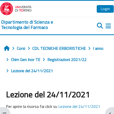
Vai al contenuto principale
Login
Dipartimento di Scienza e
Tecnologia del Farmaco
Pa
Corsi
CDL TECNICHE ERBORISTICHE
I anno
Home
Chim Gen Inor TE
Registrazioni 2021/22
Lezione del 24/11/2021
Lezione del 24/11/2021
Aggregazione dei criteri
Per aprire la risorsa fai click su
Lezione del 24/11/2021
Apri indice del corso
Apr