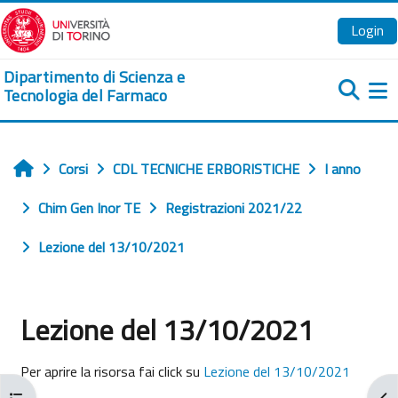
Vai al contenuto principale
Login
Dipartimento di Scienza e
Tecnologia del Farmaco
Pa
Corsi
CDL TECNICHE ERBORISTICHE
I anno
Home
Chim Gen Inor TE
Registrazioni 2021/22
Lezione del 13/10/2021
Lezione del 13/10/2021
Aggregazione dei criteri
Per aprire la risorsa fai click su
Lezione del 13/10/2021
Apri indice del corso
Apr