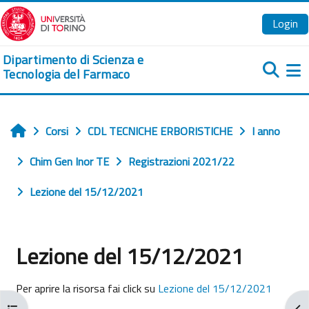
Vai al contenuto principale
Login
Dipartimento di Scienza e
Tecnologia del Farmaco
Pa
Corsi
CDL TECNICHE ERBORISTICHE
I anno
Home
Chim Gen Inor TE
Registrazioni 2021/22
Lezione del 15/12/2021
Lezione del 15/12/2021
Aggregazione dei criteri
Per aprire la risorsa fai click su
Lezione del 15/12/2021
Apri indice del corso
Apr