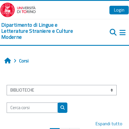
Vai al contenuto principale
Login
Dipartimento di Lingue e
Letterature Straniere e Culture
Moderne
Pa
Corsi
Home
Categorie di corso
Cerca corsi
Cerca corsi
Espandi tutto