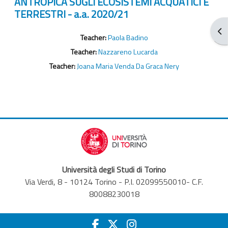
ANTROPICA SUGLI ECOSISTEMI ACQUATICI E
TERRESTRI - a.a. 2020/21
Apr
Teacher:
Paola Badino
Teacher:
Nazzareno Lucarda
Teacher:
Joana Maria Venda Da Graca Nery
Università degli Studi di Torino
Via Verdi, 8 - 10124 Torino - P.I. 02099550010- C.F.
80088230018