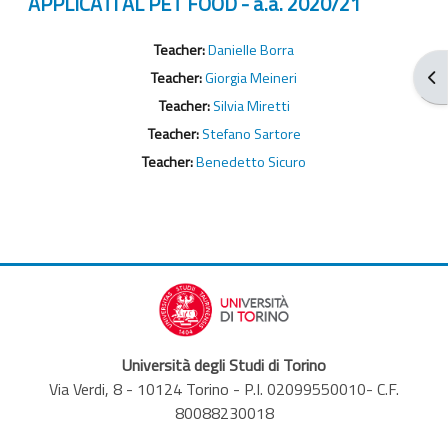
APPLICATI AL PET FOOD - a.a. 2020/21
Teacher:
Danielle Borra
Apr
Teacher:
Giorgia Meineri
Teacher:
Silvia Miretti
Teacher:
Stefano Sartore
Teacher:
Benedetto Sicuro
Università degli Studi di Torino
Via Verdi, 8 - 10124 Torino - P.I. 02099550010- C.F.
80088230018