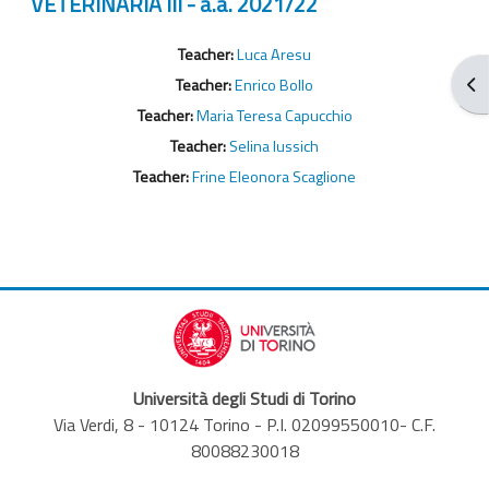
VETERINARIA III - a.a. 2021/22
Teacher:
Luca Aresu
Ouv
Teacher:
Enrico Bollo
Teacher:
Maria Teresa Capucchio
Teacher:
Selina Iussich
Teacher:
Frine Eleonora Scaglione
Università degli Studi di Torino
Via Verdi, 8 - 10124 Torino - P.I. 02099550010- C.F.
80088230018