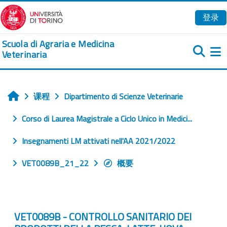
跳到主要内容
登录
Scuola di Agraria e Medicina
Veterinaria
课程
Dipartimento di Scienze Veterinarie
首页
Corso di Laurea Magistrale a Ciclo Unico in Medici...
Insegnamenti LM attivati nell'AA 2021/2022
VET0089B_21_22
概要
VET0089B - CONTROLLO SANITARIO DEI