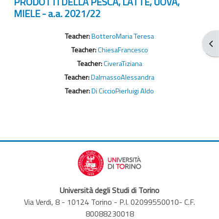
PRODOTTI DELLA PESCA, LATTE, UOVA,
MIELE - a.a. 2021/22
Teacher:
BotteroMaria Teresa
打
Teacher:
ChiesaFrancesco
Teacher:
CiveraTiziana
Teacher:
DalmassoAlessandra
Teacher:
Di CiccioPierluigi Aldo
Università degli Studi di Torino
Via Verdi, 8 - 10124 Torino - P.I. 02099550010- C.F.
80088230018