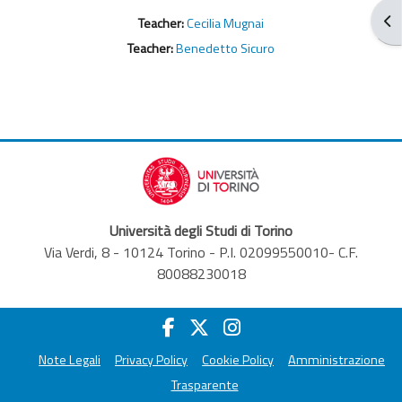
Apr
Teacher:
Cecilia Mugnai
Teacher:
Benedetto Sicuro
Università degli Studi di Torino
Via Verdi, 8 - 10124 Torino - P.I. 02099550010- C.F.
80088230018
Note Legali
Privacy Policy
Cookie Policy
Amministrazione
Trasparente