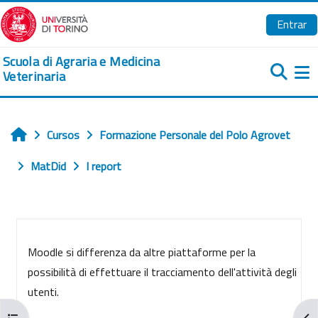
Salta al contenido principal
Entrar
Scuola di Agraria e Medicina
Veterinaria
Pa
Cursos
Formazione Personale del Polo Agrovet
Inicio
MatDid
I report
Perfilado de sección
Moodle si differenza da altre piattaforme per la
possibilità di effettuare il tracciamento dell'attività degli
utenti.
Abrir índice del curso
Abr