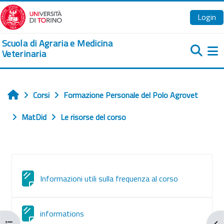
Vai al contenuto principale
Login
Scuola di Agraria e Medicina
Veterinaria
Pa
Corsi
Formazione Personale del Polo Agrovet
Home
MatDid
Le risorse del corso
Schema della sezione
Pagina
Informazioni utili sulla frequenza al corso
Pagina
informations
Apri indice del corso
Apr