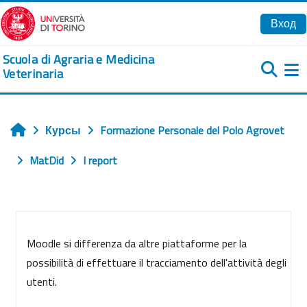
Перейти к основному содержанию
Вход
Scuola di Agraria e Medicina
Veterinaria
Б
Курсы
Formazione Personale del Polo Agrovet
Главная
MatDid
I report
Section outline
Moodle si differenza da altre piattaforme per la
possibilità di effettuare il tracciamento dell'attività degli
utenti.