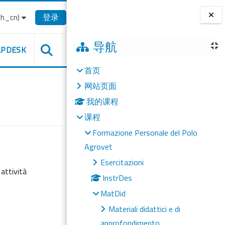
_cn)‎
登录
版块
导航
LPDESK
首页
网站页面
我的课程
课程
Formazione Personale del Polo
Agrovet
Esercitazioni
 attività
InstrDes
MatDid
Materiali didattici e di
approfondimento