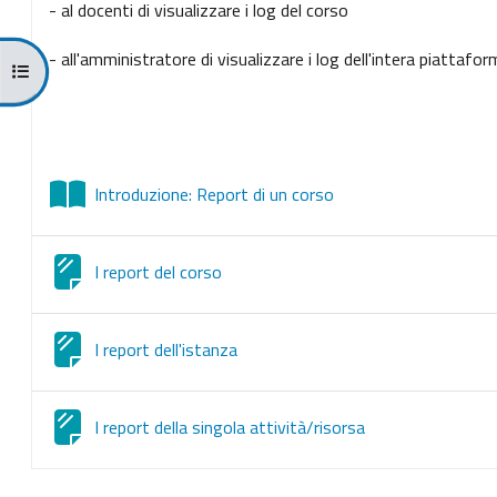
- al docenti di visualizzare i log del corso
- all'amministratore di visualizzare i log dell'intera piattafor
打开课程索引
图书
Introduzione: Report di un corso
网页
I report del corso
网页
I report dell'istanza
网页
I report della singola attività/risorsa