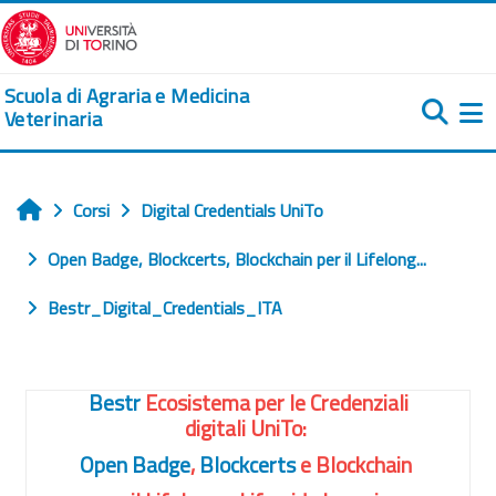
Vai al contenuto principale
Scuola di Agraria e Medicina
Veterinaria
Pa
Corsi
Digital Credentials UniTo
Home
Open Badge, Blockcerts, Blockchain per il Lifelong...
Bestr_Digital_Credentials_ITA
Corso: Bestr Ecosistema per le 
Generale
Bestr
Ecosistema per le Credenziali
digitali UniTo:
Open Badge
,
Blockcerts
e Blockchain