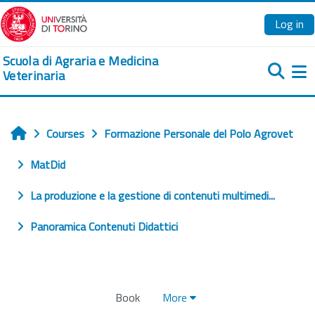
Skip to main content
Log in
Scuola di Agraria e Medicina
Veterinaria
Si
Courses
Formazione Personale del Polo Agrovet
Home
MatDid
La produzione e la gestione di contenuti multimedi...
Panoramica Contenuti Didattici
Book
More