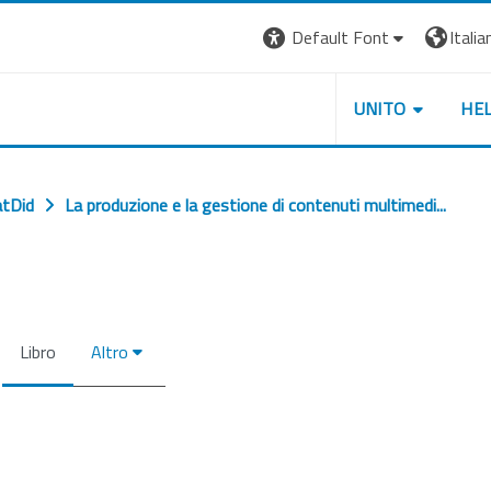
Default Font
Italian
UNITO
HE
tDid
La produzione e la gestione di contenuti multimedi...
Libro
Altro