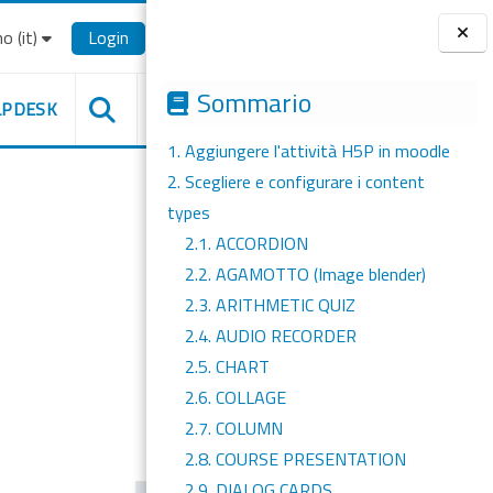
o ‎(it)‎
Login
Blocchi
Sommario
LPDESK
1. Aggiungere l'attività H5P in moodle
2. Scegliere e configurare i content
types
2.1. ACCORDION
2.2. AGAMOTTO (Image blender)
2.3. ARITHMETIC QUIZ
2.4. AUDIO RECORDER
2.5. CHART
2.6. COLLAGE
2.7. COLUMN
2.8. COURSE PRESENTATION
2.9. DIALOG CARDS