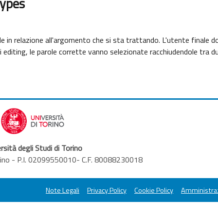
types
e in relazione all'argomento che si sta trattando. L'utente finale do
e di editing, le parole corrette vanno selezionate racchiudendole tra d
rsità degli Studi di Torino
orino - P.I. 02099550010- C.F. 80088230018
Note Legali
Privacy Policy
Cookie Policy
Amministraz