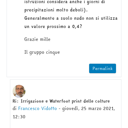
istruzioni considera anche i giorni di
precipitazioni molto deboli).
Generalmente a suolo nudo non si utilizza
un valore prossimo a 0,4?
Grazie mille
Il gruppo cinque
Permalink
Ri: Irrigazione e Waterfoot print delle colture
In riposta a Gabriele Rolando
di
Francesco Vidotto
-
giovedì, 25 marzo 2021,
12:30