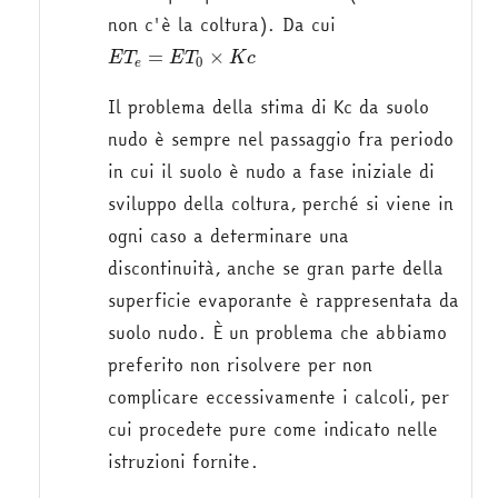
non c'è la coltura). Da cui
E
T
e
=
E
T
0
×
K
c
=
×
E
T
E
T
K
c
0
e
Il problema della stima di Kc da suolo
nudo è sempre nel passaggio fra periodo
in cui il suolo è nudo a fase iniziale di
sviluppo della coltura, perché si viene in
ogni caso a determinare una
discontinuità, anche se gran parte della
superficie evaporante è rappresentata da
suolo nudo. È un problema che abbiamo
preferito non risolvere per non
complicare eccessivamente i calcoli, per
cui procedete pure come indicato nelle
istruzioni fornite.