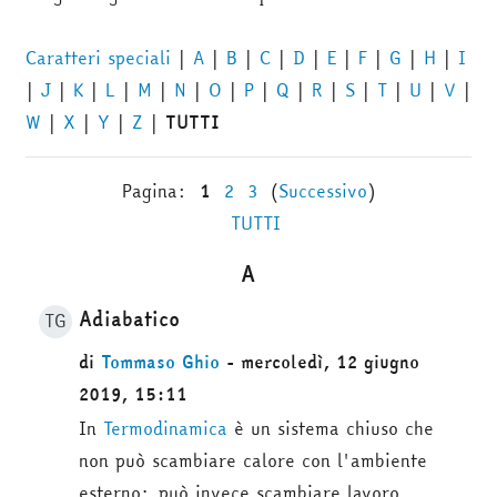
Caratteri speciali
|
A
|
B
|
C
|
D
|
E
|
F
|
G
|
H
|
I
|
J
|
K
|
L
|
M
|
N
|
O
|
P
|
Q
|
R
|
S
|
T
|
U
|
V
|
W
|
X
|
Y
|
Z
|
TUTTI
Pagina:
1
2
3
(
Successivo
)
TUTTI
A
Adiabatico
TG
di
Tommaso Ghio
- mercoledì, 12 giugno
2019, 15:11
In
Termodinamica
è un sistema chiuso che
non può scambiare calore con l'ambiente
esterno;
può invece scambiare lavoro.