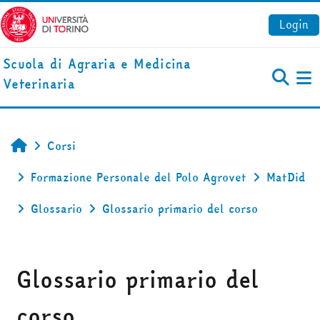
Vai al contenuto principale
Login
Scuola di Agraria e Medicina
Veterinaria
Pa
Corsi
Home
Formazione Personale del Polo Agrovet
MatDid
Glossario
Glossario primario del corso
Glossario primario del
corso