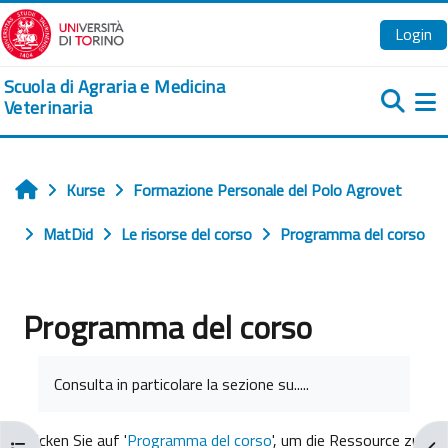
Zum Hauptinhalt
Login
Scuola di Agraria e Medicina
Veterinaria
We
Kurse
Formazione Personale del Polo Agrovet
Startseite
MatDid
Le risorse del corso
Programma del corso
Programma del corso
Abschlussbedingungen
Consulta in particolare la sezione su.....
Klicken Sie auf '
Programma del corso
', um die Ressource zu
Kursindex öffnen
Blo