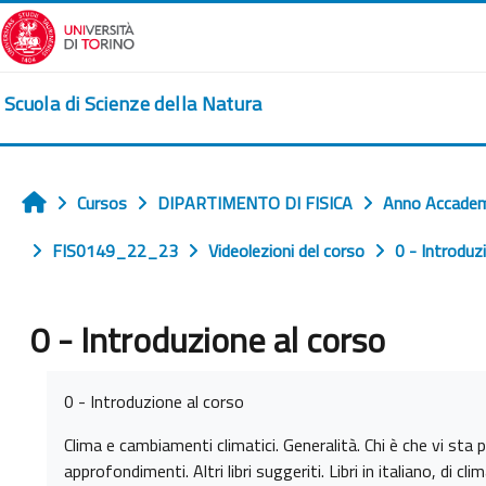
Salta al contenido principal
Scuola di Scienze della Natura
Cursos
DIPARTIMENTO DI FISICA
Anno Accade
Inicio
FIS0149_22_23
Videolezioni del corso
0 - Introduz
0 - Introduzione al corso
Requisitos de finalización
0 - Introduzione al corso
Clima e cambiamenti climatici. Generalità. Chi è che vi sta
approfondimenti. Altri libri suggeriti. Libri in italiano, di cl