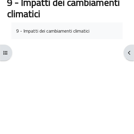
9 - Impatti dei cambiamenti
climatici
Aggregazione dei criteri
9 - Impatti dei cambiamenti climatici
Apri indice del corso
Apr