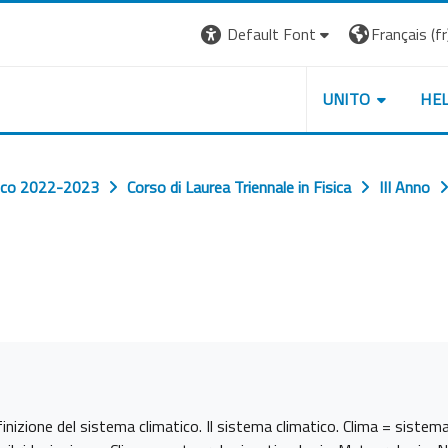
Default Font
Français ‎(fr)
UNITO
HE
ico 2022-2023
Corso di Laurea Triennale in Fisica
III Anno
finizione del sistema climatico. Il sistema climatico. Clima = siste