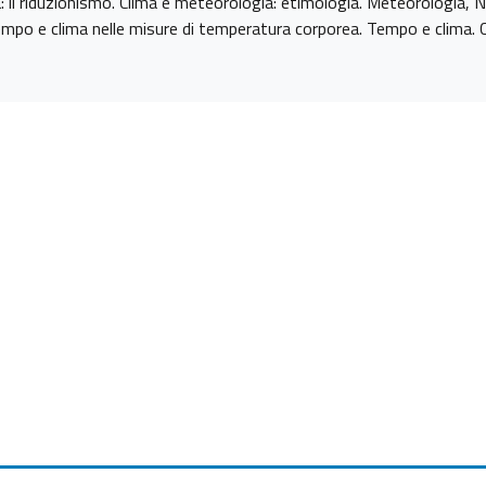
ma: il riduzionismo. Clima e meteorologia: etimologia. Meteorologia,
po e clima nelle misure di temperatura corporea. Tempo e clima. C