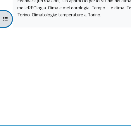
Feedback (retroazioni). Un approccio per lo studio del cli
meteREOlogia. Clima e meteorologia. Tempo … e clima. Tem
Torino. Climatologia: temperature a Torino.
Ouvrir l’index du cours