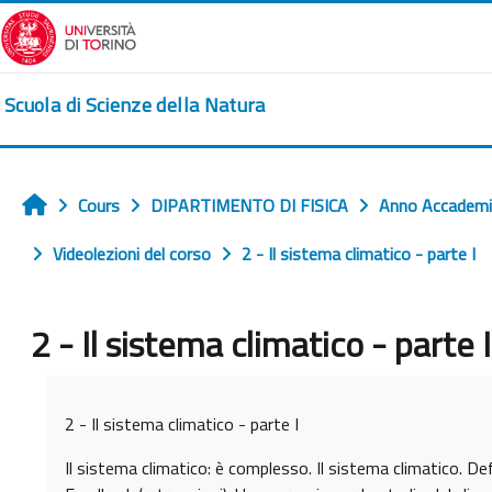
Passer au contenu principal
Scuola di Scienze della Natura
Cours
DIPARTIMENTO DI FISICA
Anno Accadem
Accueil
Videolezioni del corso
2 - Il sistema climatico - parte I
2 - Il sistema climatico - parte I
Conditions d’achèvement
2 - Il sistema climatico - parte I
Il sistema climatico: è complesso. Il sistema climatico. De