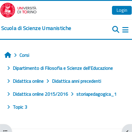
Vai al contenuto principale
Login
Scuola di Scienze Umanistiche
Pa
Corsi
Home
Dipartimento di Filosofia e Scienze dell'Educazione
Didattica online
Didattica anni precedenti
Didattica online 2015/2016
storiapedagogica_1
Topic 3
Apri indice del corso
Apr