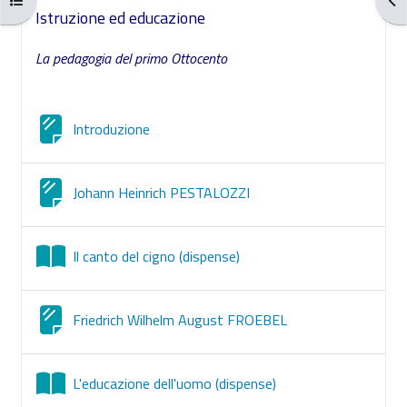
Schema della sezione
Istruzione ed educazione
La pedagogia del primo Ottocento
Pagina
Introduzione
Pagina
Johann Heinrich PESTALOZZI
Libro
Il canto del cigno (dispense)
Pagina
Friedrich Wilhelm August FROEBEL
Libro
L'educazione dell'uomo (dispense)