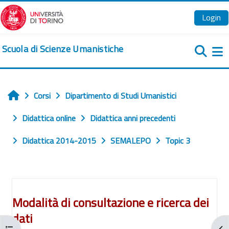
Vai al contenuto principale
Login
Scuola di Scienze Umanistiche
Pa
Corsi
Dipartimento di Studi Umanistici
Home
Didattica online
Didattica anni precedenti
Didattica 2014-2015
SEMALEPO
Topic 3
Schema della sezione
Modalità di consultazione e ricerca de
i
dati
Apri indice del corso
Apr