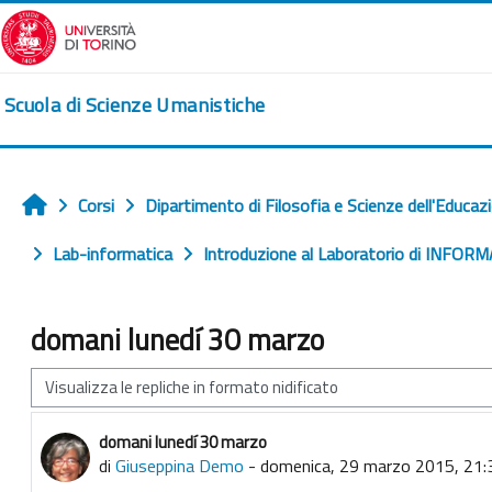
Vai al contenuto principale
Scuola di Scienze Umanistiche
Corsi
Dipartimento di Filosofia e Scienze dell'Educaz
Home
Lab-informatica
Introduzione al Laboratorio di INFORM
domani lunedí 30 marzo
Modalità visualizzazione
domani lunedí 30 marzo
Numero di risposte: 0
di
Giuseppina Demo
-
domenica, 29 marzo 2015, 21: