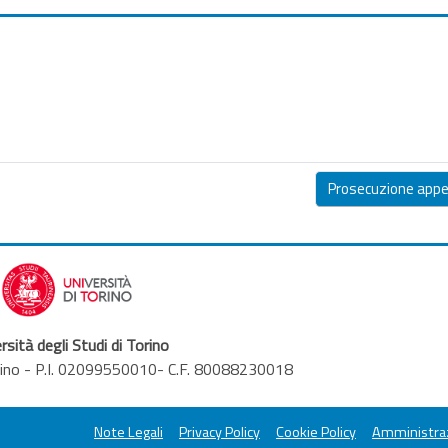
Prosecuzione appell
rsità degli Studi di Torino
orino - P.I. 02099550010- C.F. 80088230018
Note Legali
Privacy Policy
Cookie Policy
Amministraz