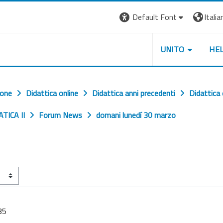
Default Font
Italian
UNITO
HE
ione
Didattica online
Didattica anni precedenti
Didattica
ATICA II
Forum News
domani lunedí 30 marzo
35