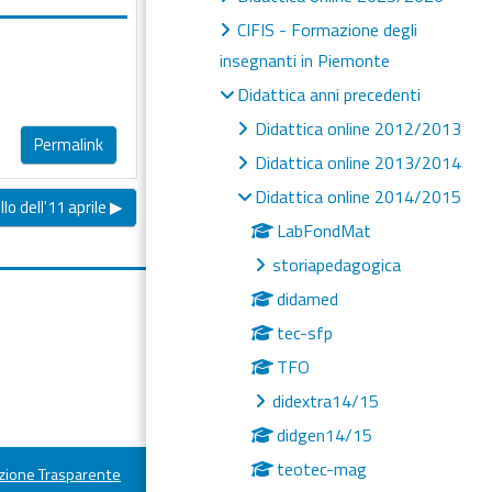
CIFIS - Formazione degli
insegnanti in Piemonte
Didattica anni precedenti
Didattica online 2012/2013
Permalink
Didattica online 2013/2014
Didattica online 2014/2015
o dell'11 aprile ▶︎
LabFondMat
storiapedagogica
didamed
tec-sfp
TFO
didextra14/15
didgen14/15
teotec-mag
ione Trasparente