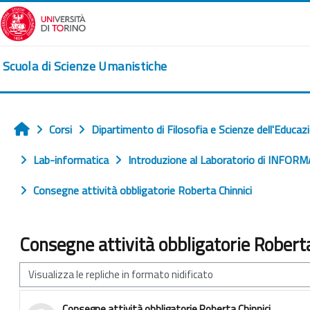
Vai al contenuto principale
Scuola di Scienze Umanistiche
Corsi
Dipartimento di Filosofia e Scienze dell'Educaz
Home
Lab-informatica
Introduzione al Laboratorio di INFORM
Consegne attività obbligatorie Roberta Chinnici
Consegne attività obbligatorie Roberta
Modalità visualizzazione
Consegne attività obbligatorie Roberta Chinnici