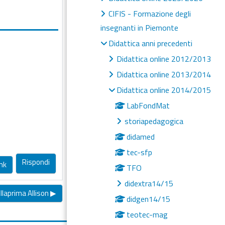
CIFIS - Formazione degli
insegnanti in Piemonte
Didattica anni precedenti
Didattica online 2012/2013
Didattica online 2013/2014
Didattica online 2014/2015
LabFondMat
storiapedagogica
didamed
tec-sfp
Rispondi
nk
TFO
didextra14/15
laprima Allison ▶︎
didgen14/15
teotec-mag