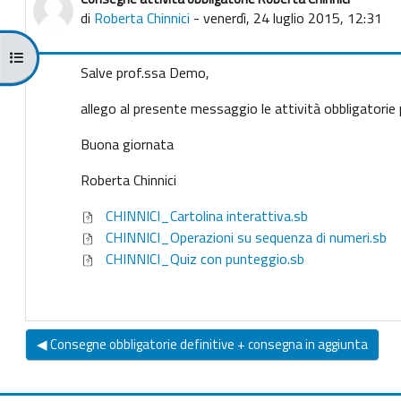
Numero di risposte: 0
di
Roberta Chinnici
-
venerdì, 24 luglio 2015, 12:31
Apri indice del corso
Salve prof.ssa Demo,
allego al presente messaggio le attività obbligatorie 
Buona giornata
Roberta Chinnici
CHINNICI_Cartolina interattiva.sb
CHINNICI_Operazioni su sequenza di numeri.sb
CHINNICI_Quiz con punteggio.sb
◀︎ Consegne obbligatorie definitive + consegna in aggiunta