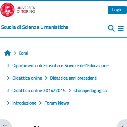
Vai al contenuto principale
Login
Scuola di Scienze Umanistiche
Pa
Corsi
Home
Dipartimento di Filosofia e Scienze dell'Educazione
Didattica online
Didattica anni precedenti
Didattica online 2014/2015
storiapedagogica
Introduzione
Forum News
Apri indice del corso
Apr