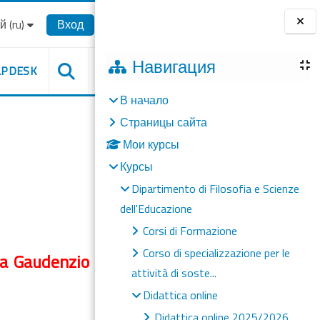
‎(ru)‎
Вход
Блоки
Навигация
LPDESK
В начало
Страницы сайта
Мои курсы
Курсы
Dipartimento di Filosofia e Scienze
dell'Educazione
Corsi di Formazione
Corso di specializzazione per le
ia
Gaudenzio
attività di soste...
Didattica online
Didattica online 2025/2026