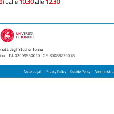
dì
dalle
10.30
alle
12.30
rsità degli Studi di Torino
orino - P.I. 02099550010- C.F. 80088230018
Note Legali
Privacy Policy
Cookie Policy
Amministraz