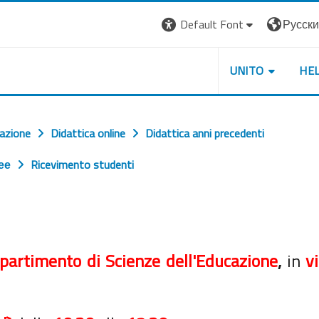
Default Font
Русский 
UNITO
HE
cazione
Didattica online
Didattica anni precedenti
ее
Ricevimento studenti
partimento di Scienze dell'Educazione
,
in
v