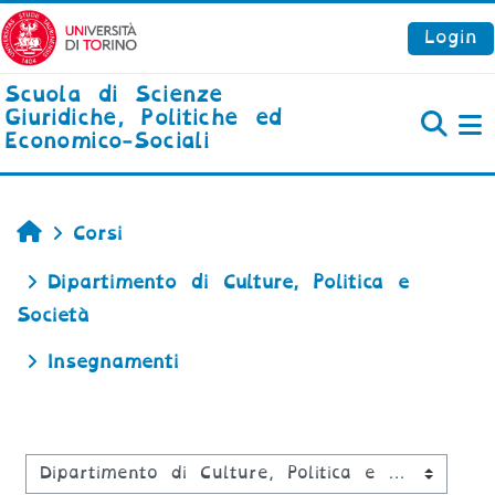
Vai al contenuto principale
Login
Scuola di Scienze
Giuridiche, Politiche ed
Economico-Sociali
P
Home
Corsi
Dipartimento di Culture, Politica e
Società
Insegnamenti
Categorie di corso