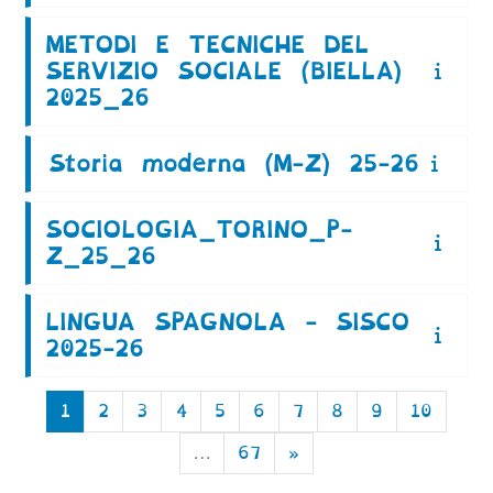
METODI E TECNICHE DEL
SERVIZIO SOCIALE (BIELLA)
2025_26
Storia moderna (M-Z) 25-26
SOCIOLOGIA_TORINO_P-
Z_25_26
LINGUA SPAGNOLA - SISCO
2025-26
Pagina 1
Pagina 2
Pagina 3
Pagina 4
Pagina 5
Pagina 6
Pagina 7
Pagina 8
Pagina 9
Pagin
1
2
3
4
5
6
7
8
9
10
Pagina 67
Pagina successiva
…
67
»