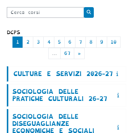
Cerca corsi
Cerca corsi
DCPS
Pagina 1
Pagina 2
Pagina 3
Pagina 4
Pagina 5
Pagina 6
Pagina 7
Pagina 8
Pagina 9
Pagin
1
2
3
4
5
6
7
8
9
10
Pagina 67
Pagina successiva
…
67
»
CULTURE E SERVIZI 2026-27
SOCIOLOGIA DELLE
PRATICHE CULTURALI 26-27
SOCIOLOGIA DELLE
DISEGUAGLIANZE
ECONOMICHE E SOCIALI