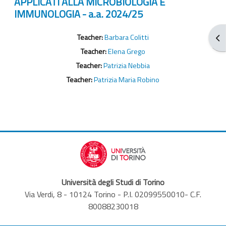
APPLICATI ALLA MICROBIOLOGIA E
IMMUNOLOGIA - a.a. 2024/25
Apr
Teacher:
Barbara Colitti
Teacher:
Elena Grego
Teacher:
Patrizia Nebbia
Teacher:
Patrizia Maria Robino
Università degli Studi di Torino
Via Verdi, 8 - 10124 Torino - P.I. 02099550010- C.F.
80088230018