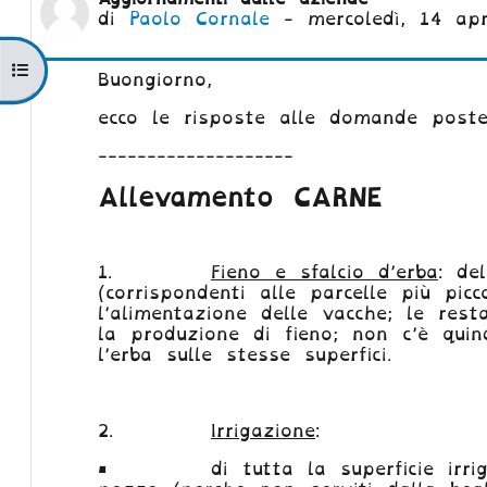
di
Paolo Cornale
-
mercoledì, 14 apr
Apri indice del corso
Buongiorno,
ecco le risposte alle domande poste 
--------------------
Allevamento CARNE
1.
Fieno e sfalcio d’erba
: de
(corrispondenti alle parcelle più pic
l’alimentazione delle vacche; le rest
la produzione di fieno; non c’è quin
l’erba sulle stesse superfici.
2.
Irrigazione
:
•
di tutta la superficie irr