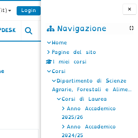
it)‎
Login
Blocchi
Navigazione
PDESK
Home
Pagine del sito
I miei corsi
ne
Corsi
Dipartimento di Scienze
Agrarie, Forestali e Alime...
Corsi di Laurea
Anno Accademico
2025/26
Anno Accademico
2024/25