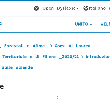
Open Dyslexic
Italiano ‎(
a
UNITO
HEL
 Forestali e Alime...
Corsi di Laurea
 Territoriale e di Filiere _2020/21
Introduzio
 dalle aziende
e