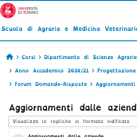
Vai al contenuto principale
Scuola di Agraria e Medicina Veterinari
Home
Corsi
Dipartimento di Scienze Agrarie,
Anno Accademico 2020/21
Progettazione
Forum Domande-Risposte
Aggiornamenti
Aggiornamenti dalle aziend
Modalità visualizzazione
Numero di risposte: 0
Aggiornamenti dalle aziende