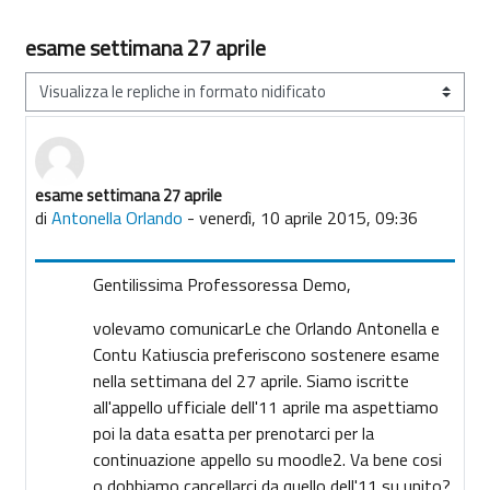
esame settimana 27 aprile
Modalità visualizzazione
esame settimana 27 aprile
Numero di risposte: 2
di
Antonella Orlando
-
venerdì, 10 aprile 2015, 09:36
Gentilissima Professoressa Demo,
volevamo comunicarLe che Orlando Antonella e
Contu Katiuscia preferiscono sostenere esame
nella settimana del 27 aprile. Siamo iscritte
all'appello ufficiale dell'11 aprile ma aspettiamo
poi la data esatta per prenotarci per la
continuazione appello su moodle2. Va bene cosi
o dobbiamo cancellarci da quello dell'11 su unito?