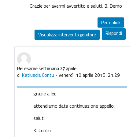
Grazie per avermi avvertito e saluti, B. Demo
Permalink
Rispondi
Visualizza intervento genitore
Re: esame settimana 27 aprile
In riposta a Giuseppina Demo
di
Katiuscia Contu
-
venerdì, 10 aprile 2015, 21:29
grazie a lei.
attendiamo data continuazione appello.
saluti
K. Contu