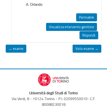
A. Orlando
Permalink
Visualizza intervento genitore
Rispondi
← esame
Voto esame →
Università degli Studi di Torino
Via Verdi, 8 - 10124 Torino - P.I. 02099550010- C.F.
80088230018