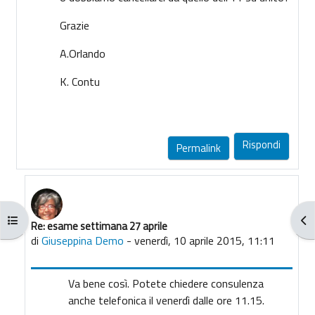
Grazie
A.Orlando
K. Contu
Rispondi
Permalink
Apri indice del corso
Apr
Re: esame settimana 27 aprile
In riposta a Antonella Orlando
di
Giuseppina Demo
-
venerdì, 10 aprile 2015, 11:11
Va bene così. Potete chiedere consulenza
anche telefonica il venerdì dalle ore 11.15.