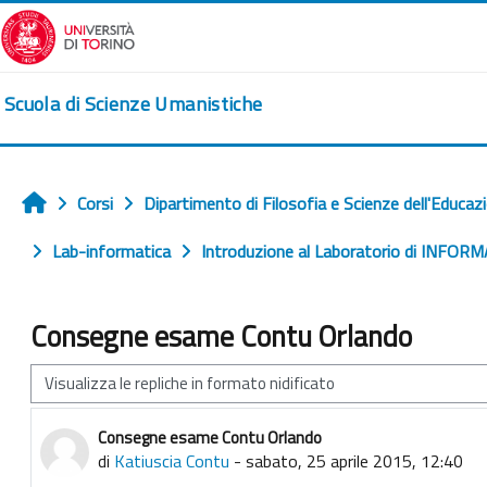
Vai al contenuto principale
Scuola di Scienze Umanistiche
Corsi
Dipartimento di Filosofia e Scienze dell'Educaz
Home
Lab-informatica
Introduzione al Laboratorio di INFORM
Consegne esame Contu Orlando
Modalità visualizzazione
Consegne esame Contu Orlando
Numero di risposte: 0
di
Katiuscia Contu
-
sabato, 25 aprile 2015, 12:40