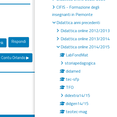
CIFIS - Formazione degli
insegnanti in Piemonte
Didattica anni precedenti
Didattica online 2012/2013
Didattica online 2013/2014
Rispondi
nk
Didattica online 2014/2015
LabFondMat
Contu Orlando ▶︎
storiapedagogica
didamed
tec-sfp
TFO
didextra14/15
didgen14/15
teotec-mag