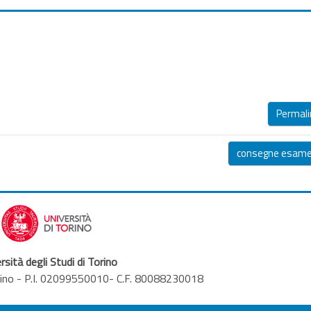
Permali
consegne esame 
rsità degli Studi di Torino
orino - P.I. 02099550010- C.F. 80088230018