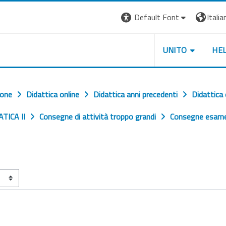
Default Font
Italian
UNITO
HE
ione
Didattica online
Didattica anni precedenti
Didattica
ATICA II
Consegne di attività troppo grandi
Consegne esame