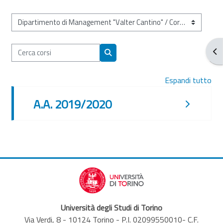
Categorie di corso
Cerca corsi
Apr
Cerca corsi
Espandi tutto
A.A. 2019/2020
Università degli Studi di Torino
Via Verdi, 8 - 10124 Torino - P.I. 02099550010- C.F.