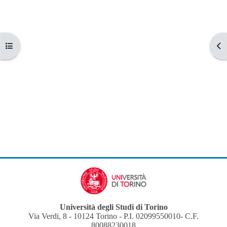
Apri indice del corso
Apr
Università degli Studi di Torino
Via Verdi, 8 - 10124 Torino - P.I. 02099550010- C.F.
80088230018