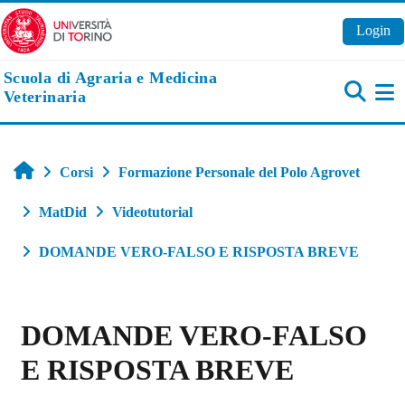
Vai al contenuto principale
Login
Scuola di Agraria e Medicina
Veterinaria
Pa
Home
Corsi
Formazione Personale del Polo Agrovet
MatDid
Videotutorial
DOMANDE VERO-FALSO E RISPOSTA BREVE
DOMANDE VERO-FALSO
E RISPOSTA BREVE
Aggregazione dei criteri