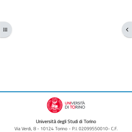
Aggregazione dei criteri
Apri indice del corso
Apr
Università degli Studi di Torino
Via Verdi, 8 - 10124 Torino - P.I. 02099550010- C.F.