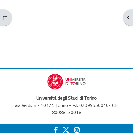
Apri indice del corso
Apr
Università degli Studi di Torino
Via Verdi, 8 - 10124 Torino - P.I. 02099550010- C.F.
80088230018