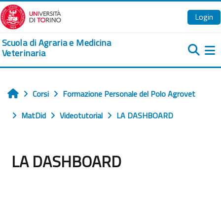
Vai al contenuto principale
Login
Scuola di Agraria e Medicina
Veterinaria
Pa
Corsi
Formazione Personale del Polo Agrovet
Home
MatDid
Videotutorial
LA DASHBOARD
LA DASHBOARD
Aggregazione dei criteri