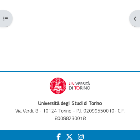
Apri indice del corso
Apr
Università degli Studi di Torino
Via Verdi, 8 - 10124 Torino - P.I. 02099550010- C.F.
80088230018