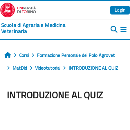
Vai al contenuto principale
Login
Scuola di Agraria e Medicina
Veterinaria
Pa
Corsi
Formazione Personale del Polo Agrovet
Home
MatDid
Videotutorial
INTRODUZIONE AL QUIZ
INTRODUZIONE AL QUIZ
Aggregazione dei criteri