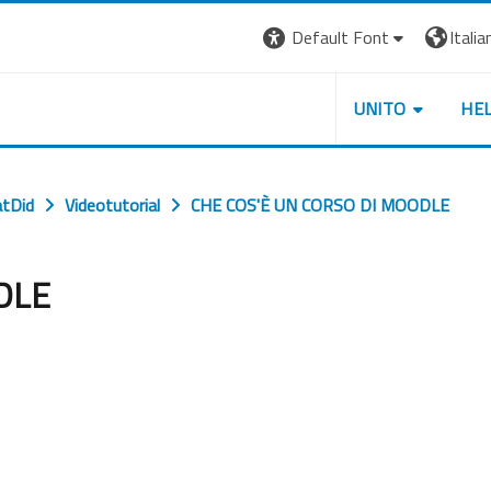
Default Font
Italian
UNITO
HE
tDid
Videotutorial
CHE COS'È UN CORSO DI MOODLE
DLE