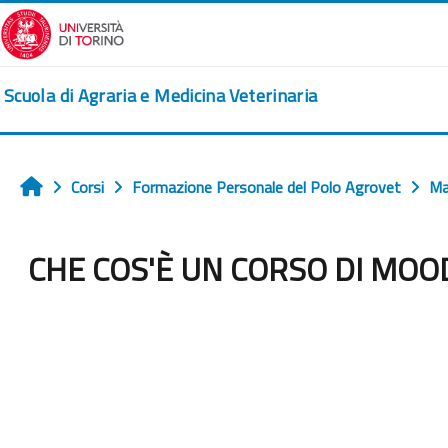
Vai al contenuto principale
Scuola di Agraria e Medicina Veterinaria
Corsi
Formazione Personale del Polo Agrovet
Ma
Home
CHE COS'È UN CORSO DI MOO
Aggregazione dei criteri