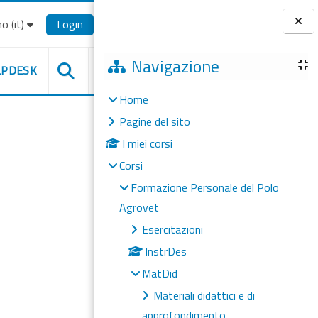
o ‎(it)‎
Login
Blocchi
Navigazione
LPDESK
Home
Pagine del sito
I miei corsi
Corsi
Formazione Personale del Polo
Agrovet
Esercitazioni
InstrDes
MatDid
Materiali didattici e di
approfondimento