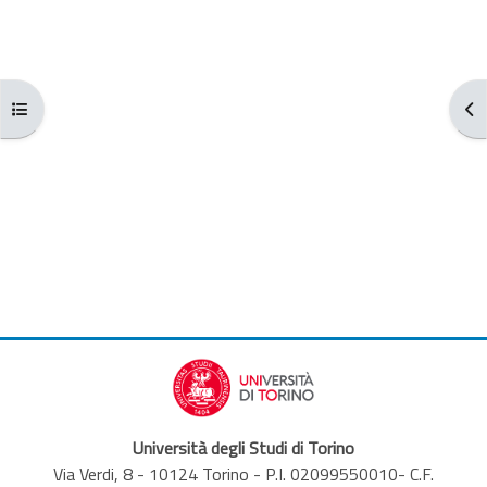
Aggregazione dei criteri
Apri indice del corso
Apr
Università degli Studi di Torino
Via Verdi, 8 - 10124 Torino - P.I. 02099550010- C.F.