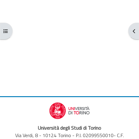
Aggregazione dei criteri
Apri indice del corso
Apr
Università degli Studi di Torino
Via Verdi, 8 - 10124 Torino - P.I. 02099550010- C.F.